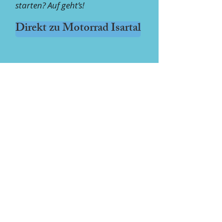
starten? Auf geht’s!
Direkt zu Motorrad Isartal
IMPRESSUM
AGB
HAFTUNGSAUSCHLUSS
WEBMASTER
DATENSCHUTZERKLÄRUNG