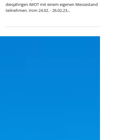
iMOT 2023!
Liebe Rookies, wir werden mit ROOKiE-TOURS auf der
diesjährigen iMOT mit einem eigenen Messestand
teilnehmen. Vom 24.02. - 26.02.23...