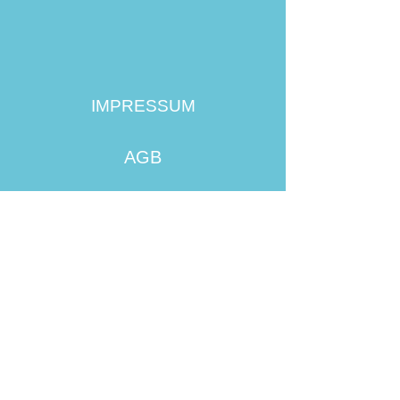
IMPRESSUM
AGB
HAFTUNGSAUSCHLUSS
WEBMASTER
DATENSCHUTZERKLÄRUNG
ROOKiE-TOURS Motorradreisen in Europa -
stressfrei geführte Motorradtouren speziell für
Touren- und Wiedereinsteiger,