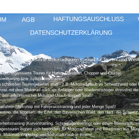
HAFTUNGSAUSCHLUSS
UM
AGB
DATENSCHUTZERKLÄRUNG
 stressfrei geführte Motorradtouren speziell für Touren- und Wieder
n und organisierte Touren für Harley-Davidson, Chopper und Cruiser.
ventraining bzw. Spitzkehrentraining.
 schönsten Tourengebieten statt - z.B: Motorradurlaub im Schwarzwald oder Mo
annst m
it dem Motorrad auch als Anfänger oder Wiedereinsteiger stressfrei di
 dein erlebnisreicher Motorrad-Urlaub doppelt Spaß!
renfahrer-Workshop mit Fahrpraxistraining und jeder Menge Spaß!
rentino, die Vogesen, die Eifel, den Bayerischen Wald, den Harz, die Schweiz
eitstraining (Kurventraining, Schräglagentraining) oder einem Wiederaufstei
estouren eignen sich besonders für Motorradfahrer und Bikerinnen aus Mü
our, Motorrad-Workshop und Motorradurlaub in einem!