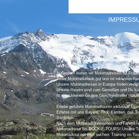
IMPRESS
ROOKiE-TOURS Motorradreisen in Europa -
und Genießer
Außerdem bieten wir Motorradreisen für Fraue
Jeder Motorradurlaub mit uns ist inklusive Kur
Unsere Motorradreisen in Europa finden in den
Unsere Reisen sind zum Genießen und Du k
In einer kleinen Gruppe Gleichgesinnter macht
Erlebe geführte Motorradtouren inklusive Tou
Erfahre mit uns Bayern, Tirol, Kärnten, das T
Sardinien.
Nach dem Motorradführerschein und Fahrsicherh
Motorradreise bei ROOKiE-TOURS! Unsere Tag
Motorradtour mit Pfiff suchen: Training on T