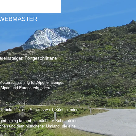
WEBMASTER
einsteiger, Fortgeschrittene
torrad-Training für Alpeneinsteiger.
e Alpen und Europa erkunden.
, Frankreich, den Schwarzwald, Südtirol oder
gertraining kommt als nächster Schritt deine
nchen und dem Münchener Umland, die eine