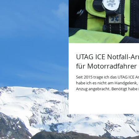
UTAG ICE Notfall-A
für Motorradfahrer
Seit 2015 trage ich das UTAG ICE Armband bei jeder Fahr
habe ich es nicht am Handgelenk,
Anzug angebracht. Benötigt habe ich es zum Glück noch nicht, denn es
ist in erster Linie als wichtiger Helfer bei
ein Tool das insbesondere für Ris
auch für Kinder und Personen mi
Notfall wertvolle Dienste leistet.
IMPRESS