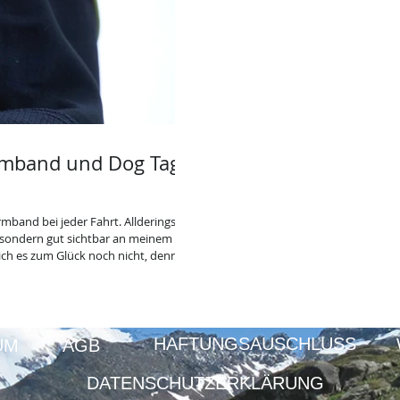
rmband und Dog Tag
t. Allderings
 sondern gut sichtbar an meinem
 Unfällen gedacht. UTAG ICE ist
ikosportler und Motorradfahrer, aber
t chronischen Erkrankungen im
 Darauf weist auch der Äskulapstab
HAFTUNGSAUSCHLUSS
UM
AGB
DATENSCHUTZERKLÄRUNG