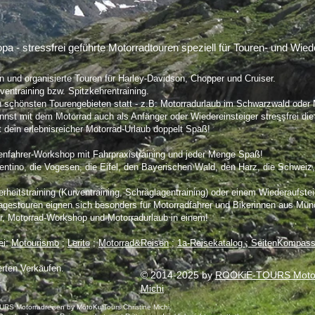
 stressfrei geführte Motorradtouren speziell für Touren- und Wieder
n und organisierte Touren für Harley-Davidson, Chopper und Cruiser.
ventraining bzw. Spitzkehrentraining.
 schönsten Tourengebieten statt - z.B: Motorradurlaub im Schwarzwald oder Mo
annst m
it dem Motorrad auch als Anfänger oder Wiedereinsteiger stressfrei di
 dein erlebnisreicher Motorrad-Urlaub doppelt Spaß!
renfahrer-Workshop mit Fahrpraxistraining und jeder Menge Spaß!
rentino, die Vogesen, die Eifel, den Bayerischen Wald, den Harz, die Schweiz
eitstraining (Kurventraining, Schräglagentraining) oder einem Wiederaufstei
estouren eignen sich besonders für Motorradfahrer und Bikerinnen aus Mü
our, Motorrad-Workshop und Motorradurlaub in einem!
ei:
Motourismo
;
Lerito
;
Motorrad&Reisen
;
1a-Reisekatalog ;
SeitenKompass
erten Verkäufen.
© 2014-2025 by
ROOKiE-TOURS Motorr
Michi
S Motorradreisen by MotoKulTours Christine Michi.