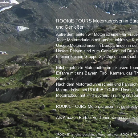
ROOKiE-TOURS Motorradreisen in Europa -
und Genießer
Außerdem bieten wir Motorradreisen für Fraue
Jeder Motorradurlaub mit uns ist inklusive Kur
Unsere Motorradreisen in Europa finden in den
Unsere Reisen sind zum Genießen und Du k
In einer kleinen Gruppe Gleichgesinnter macht
Erlebe geführte Motorradtouren inklusive Tou
Erfahre mit uns Bayern, Tirol, Kärnten, das T
Sardinien.
Nach dem Motorradführerschein und Fahrsicherh
Motorradreise bei ROOKiE-TOURS! Unsere Tag
Motorradtour mit Pfiff suchen: Training on T
ROOKiE-TOURS Motorradreisen ist gelistet b
Als Amazon-Partner verdienen wir an qualifizi
"ROOKiE" ist eine geschütze Wortmarke von ROOKiE-TOUR