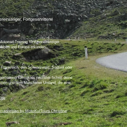
einsteiger, Fortgeschrittene
torrad-Training für Alpeneinsteiger.
e Alpen und Europa erkunden.
, Frankreich, den Schwarzwald, Südtirol oder
gertraining kommt als nächster Schritt deine
nchen und dem Münchener Umland, die eine
.de
adreisen by MotoKulTours Christine